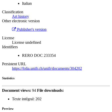
Italian
Classification
Art history
Other electronic version
Publisher's version
License
License undefined
Identifiers
RERO DOC
233354
Persistent URL
https://folia.unifr.ch/unifr/documents/304202
Statistics
Document views:
94
File downloads:
Texte intégral:
202
Preview