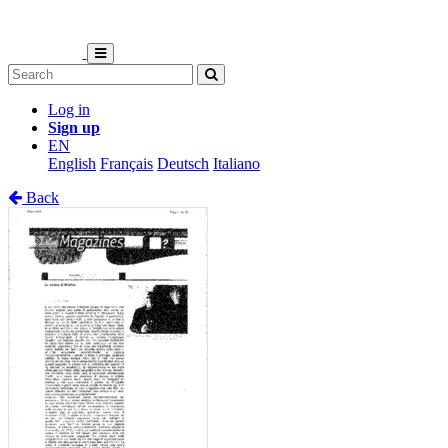
Log in
Sign up
EN
English
Français
Deutsch
Italiano
Back