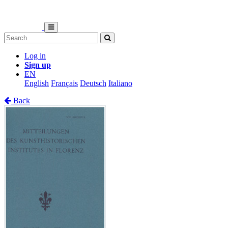
Log in
Sign up
EN
English
Français
Deutsch
Italiano
Back