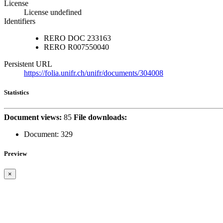
License
License undefined
Identifiers
RERO DOC
233163
RERO
R007550040
Persistent URL
https://folia.unifr.ch/unifr/documents/304008
Statistics
Document views:
85
File downloads:
Document:
329
Preview
×