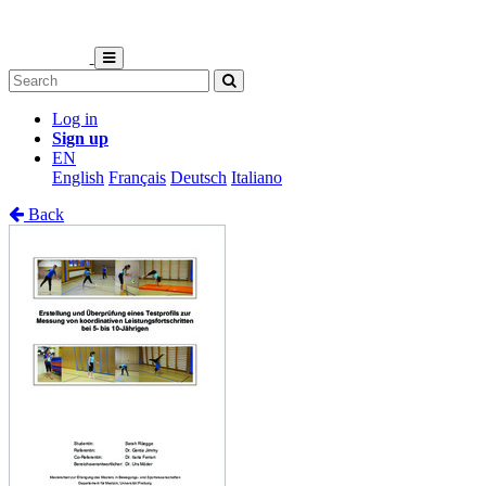
Log in
Sign up
EN
English
Français
Deutsch
Italiano
Back