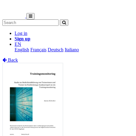
Log in
Sign up
EN
English
Français
Deutsch
Italiano
Back