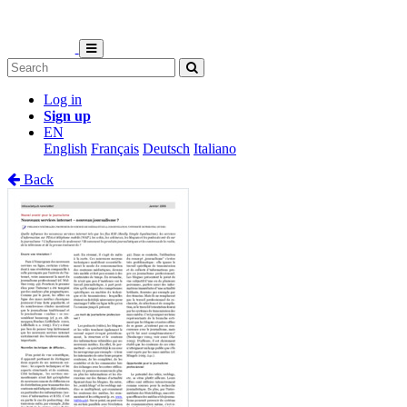
Log in
Sign up
EN
English
Français
Deutsch
Italiano
Back