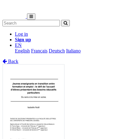
Log in
Sign up
EN
English
Français
Deutsch
Italiano
Back