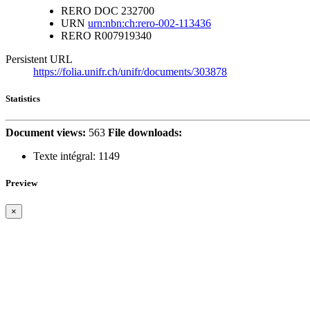
RERO DOC
232700
URN
urn:nbn:ch:rero-002-113436
RERO
R007919340
Persistent URL
https://folia.unifr.ch/unifr/documents/303878
Statistics
Document views:
563
File downloads:
Texte intégral:
1149
Preview
×