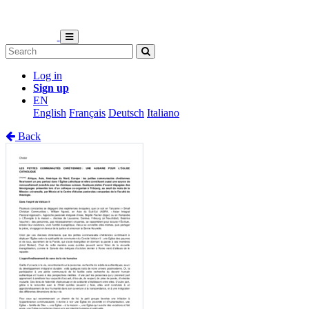
Log in
Sign up
EN
English
Français
Deutsch
Italiano
Back