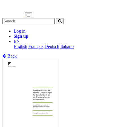
Log in
Sign up
EN
English
Français
Deutsch
Italiano
Back