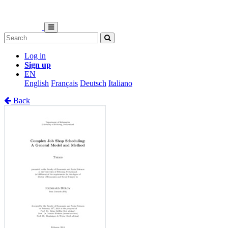
Log in
Sign up
EN
English
Français
Deutsch
Italiano
Back