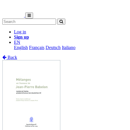
Log in
Sign up
EN
English
Français
Deutsch
Italiano
Back