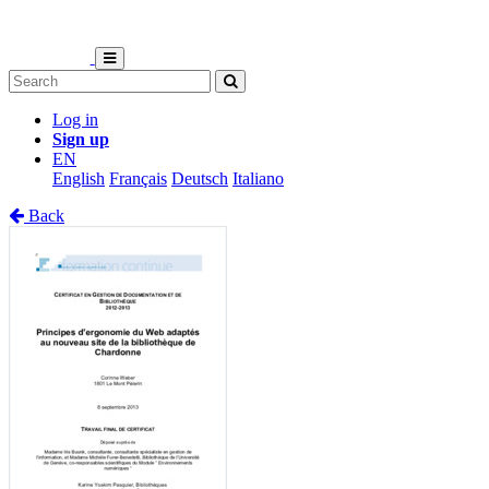
Log in
Sign up
EN
English
Français
Deutsch
Italiano
Back