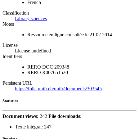
French
Classification
Library sciences
Notes
Ressource en ligne consultée le 21.02.2014
License
License undefined
Identifiers
RERO DOC
209348
RERO
R007651520
Persistent URL
https://folia.unifr.ch/unifr/documents/303545
Statistics
Document views:
242
File downloads:
Texte intégral:
247
Preview