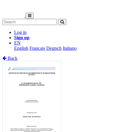
Log in
Sign up
EN
English
Français
Deutsch
Italiano
Back