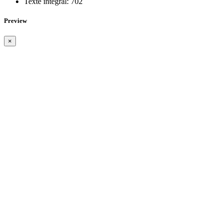
Texte intégral:
702
Preview
×