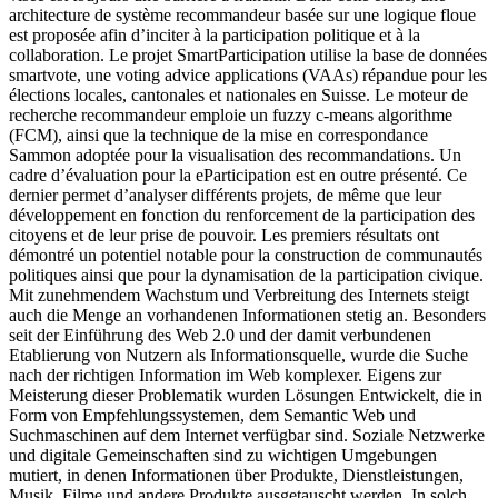
architecture de système recommandeur basée sur une logique floue
est proposée afin d’inciter à la participation politique et à la
collaboration. Le projet SmartParticipation utilise la base de données
smartvote, une voting advice applications (VAAs) répandue pour les
élections locales, cantonales et nationales en Suisse. Le moteur de
recherche recommandeur emploie un fuzzy c-means algorithme
(FCM), ainsi que la technique de la mise en correspondance
Sammon adoptée pour la visualisation des recommandations. Un
cadre d’évaluation pour la eParticipation est en outre présenté. Ce
dernier permet d’analyser différents projets, de même que leur
développement en fonction du renforcement de la participation des
citoyens et de leur prise de pouvoir. Les premiers résultats ont
démontré un potentiel notable pour la construction de communautés
politiques ainsi que pour la dynamisation de la participation civique.
Mit zunehmendem Wachstum und Verbreitung des Internets steigt
auch die Menge an vorhandenen Informationen stetig an. Besonders
seit der Einführung des Web 2.0 und der damit verbundenen
Etablierung von Nutzern als Informationsquelle, wurde die Suche
nach der richtigen Information im Web komplexer. Eigens zur
Meisterung dieser Problematik wurden Lösungen Entwickelt, die in
Form von Empfehlungssystemen, dem Semantic Web und
Suchmaschinen auf dem Internet verfügbar sind. Soziale Netzwerke
und digitale Gemeinschaften sind zu wichtigen Umgebungen
mutiert, in denen Informationen über Produkte, Dienstleistungen,
Musik, Filme und andere Produkte ausgetauscht werden. In solch