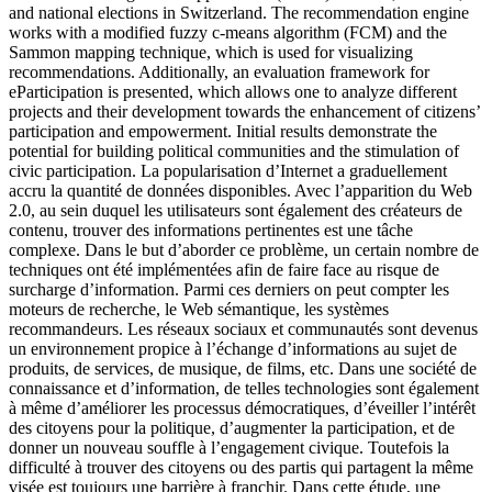
and national elections in Switzerland. The recommendation engine
works with a modified fuzzy c-means algorithm (FCM) and the
Sammon mapping technique, which is used for visualizing
recommendations. Additionally, an evaluation framework for
eParticipation is presented, which allows one to analyze different
projects and their development towards the enhancement of citizens’
participation and empowerment. Initial results demonstrate the
potential for building political communities and the stimulation of
civic participation.
La popularisation d’Internet a graduellement
accru la quantité de données disponibles. Avec l’apparition du Web
2.0, au sein duquel les utilisateurs sont également des créateurs de
contenu, trouver des informations pertinentes est une tâche
complexe. Dans le but d’aborder ce problème, un certain nombre de
techniques ont été implémentées afin de faire face au risque de
surcharge d’information. Parmi ces derniers on peut compter les
moteurs de recherche, le Web sémantique, les systèmes
recommandeurs. Les réseaux sociaux et communautés sont devenus
un environnement propice à l’échange d’informations au sujet de
produits, de services, de musique, de films, etc. Dans une société de
connaissance et d’information, de telles technologies sont également
à même d’améliorer les processus démocratiques, d’éveiller l’intérêt
des citoyens pour la politique, d’augmenter la participation, et de
donner un nouveau souffle à l’engagement civique. Toutefois la
difficulté à trouver des citoyens ou des partis qui partagent la même
visée est toujours une barrière à franchir. Dans cette étude, une