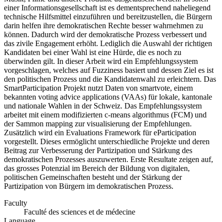
einer Informationsgesellschaft ist es dementsprechend naheliegend
technische Hilfsmittel einzuführen und bereitzustellen, die Bürgern
darin helfen ihre demokratischen Rechte besser wahrnehmen zu
können. Dadurch wird der demokratische Prozess verbessert und
das zivile Engagement erhöht. Lediglich die Auswahl der richtigen
Kandidaten bei einer Wahl ist eine Hürde, die es noch zu
überwinden gilt. In dieser Arbeit wird ein Empfehlungssystem
vorgeschlagen, welches auf Fuzziness basiert und dessen Ziel es ist
den politischen Prozess und die Kandidatenwahl zu erleichtern. Das
SmartParticipation Projekt nutzt Daten von smartvote, einem
bekannten voting advice applications (VAAs) für lokale, kantonale
und nationale Wahlen in der Schweiz. Das Empfehlungssystem
arbeitet mit einem modifizierten c-means algorithmus (FCM) und
der Sammon mapping zur visualisierung der Empfehlungen.
Zusätzlich wird ein Evaluations Framework für eParticipation
vorgestellt. Dieses ermöglicht unterschiedliche Projekte und deren
Beitrag zur Verbesserung der Partizipation und Stärkung des
demokratischen Prozesses auszuwerten. Erste Resultate zeigen auf,
das grosses Potenzial im Bereich der Bildung von digitalen,
politischen Gemeinschaften besteht und der Stärkung der
Partizipation von Bürgern im demokratischen Prozess.
Faculty
Faculté des sciences et de médecine
Language