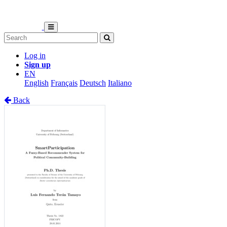
Log in
Sign up
EN
English
Français
Deutsch
Italiano
Back