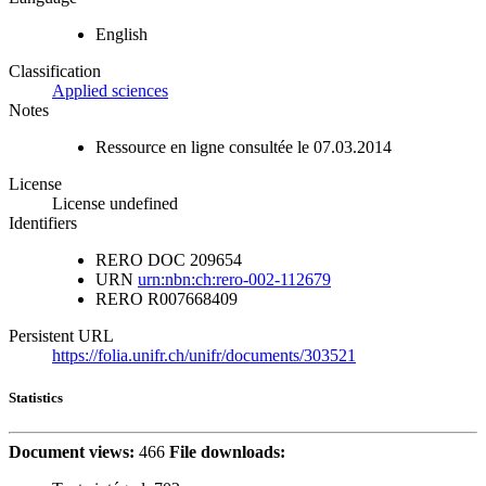
English
Classification
Applied sciences
Notes
Ressource en ligne consultée le 07.03.2014
License
License undefined
Identifiers
RERO DOC
209654
URN
urn:nbn:ch:rero-002-112679
RERO
R007668409
Persistent URL
https://folia.unifr.ch/unifr/documents/303521
Statistics
Document views:
466
File downloads: