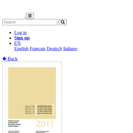
Log in
Sign up
EN
English
Français
Deutsch
Italiano
Back