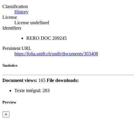
Classification
History
License
License undefined
Identifiers
RERO DOC
209245
Persistent URL
https://folia.unifr.ch/unifr/documents/303408
Statistics
Document views:
165
File downloads:
Texte intégral:
283
Preview
×