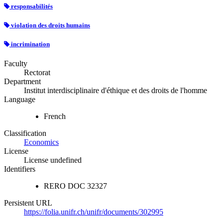
responsabilités
violation des droits humains
incrimination
Faculty
Rectorat
Department
Institut interdisciplinaire d'éthique et des droits de l'homme
Language
French
Classification
Economics
License
License undefined
Identifiers
RERO DOC
32327
Persistent URL
https://folia.unifr.ch/unifr/documents/302995