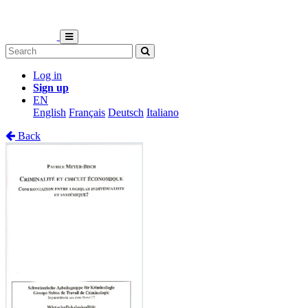
Log in
Sign up
EN
English
Français
Deutsch
Italiano
Back