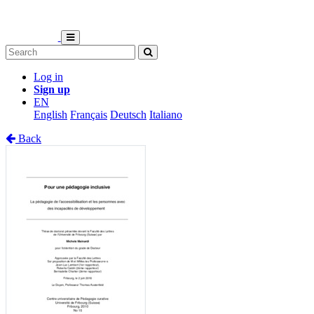
Log in
Sign up
EN
English
Français
Deutsch
Italiano
Back