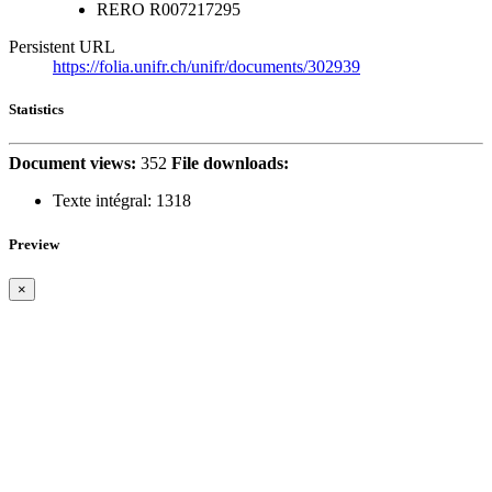
RERO
R007217295
Persistent URL
https://folia.unifr.ch/unifr/documents/302939
Statistics
Document views:
352
File downloads:
Texte intégral:
1318
Preview
×