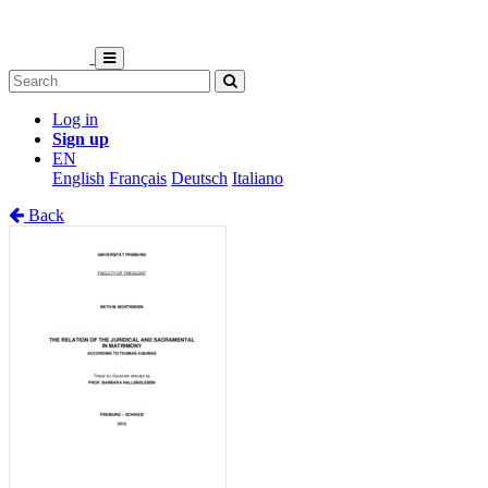
Log in
Sign up
EN
English
Français
Deutsch
Italiano
Back