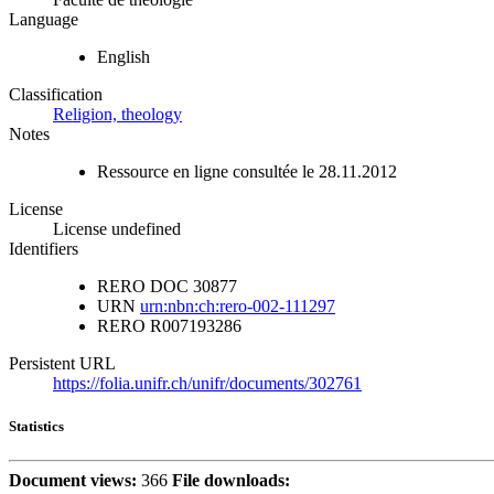
Language
English
Classification
Religion, theology
Notes
Ressource en ligne consultée le 28.11.2012
License
License undefined
Identifiers
RERO DOC
30877
URN
urn:nbn:ch:rero-002-111297
RERO
R007193286
Persistent URL
https://folia.unifr.ch/unifr/documents/302761
Statistics
Document views:
366
File downloads: