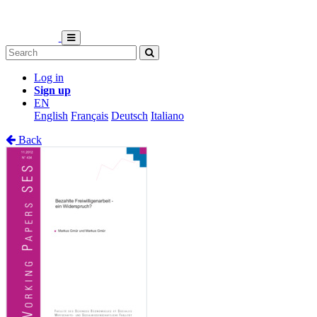
Log in
Sign up
EN
English
Français
Deutsch
Italiano
Back