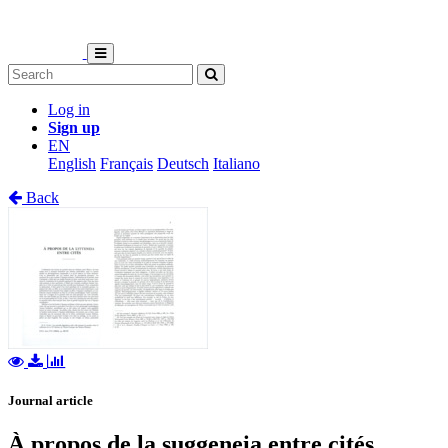
Log in
Sign up
EN
English
Français
Deutsch
Italiano
Back
Journal article
À propos de la suggeneia entre cités