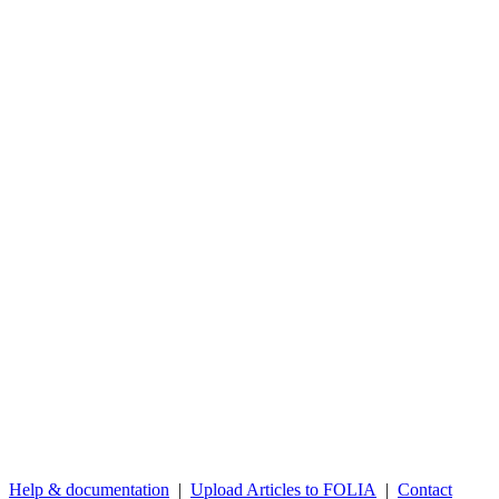
Help & documentation
|
Upload Articles to FOLIA
|
Contact