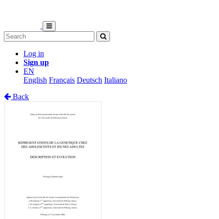
Log in
Sign up
EN
English
Français
Deutsch
Italiano
Back