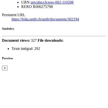
URN
urn:nbn:ch:rero-002-110208
RERO
R006275798
Persistent URL
https://folia.unifr.ch/unifr/documents/302194
Statistics
Document views:
327
File downloads:
Texte intégral:
292
Preview
×