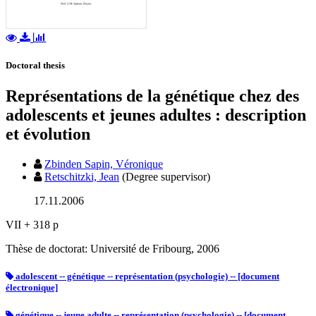
Doctoral thesis
Représentations de la génétique chez des
adolescents et jeunes adultes : description
et évolution
Zbinden Sapin, Véronique
Retschitzki, Jean
(Degree supervisor)
17.11.2006
VII + 318 p
Thèse de doctorat: Université de Fribourg, 2006
adolescent -- génétique -- représentation (psychologie) -- [document
électronique]
génétique -- jeune adulte -- représentation (psychologie) -- [document