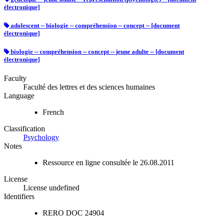
électronique]
adolescent -- biologie -- compréhension -- concept -- [document
électronique]
biologie -- compréhension -- concept -- jeune adulte -- [document
électronique]
Faculty
Faculté des lettres et des sciences humaines
Language
French
Classification
Psychology
Notes
Ressource en ligne consultée le 26.08.2011
License
License undefined
Identifiers
RERO DOC
24904