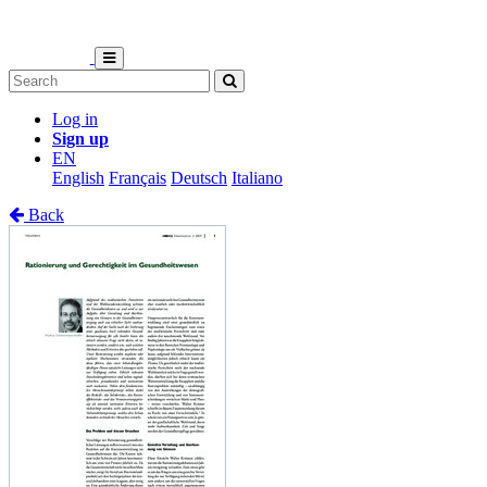
Log in
Sign up
EN
English
Français
Deutsch
Italiano
Back