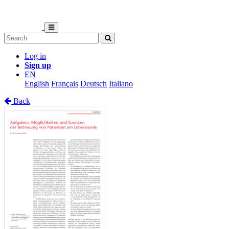
Log in
Sign up
EN
English
Français
Deutsch
Italiano
Back