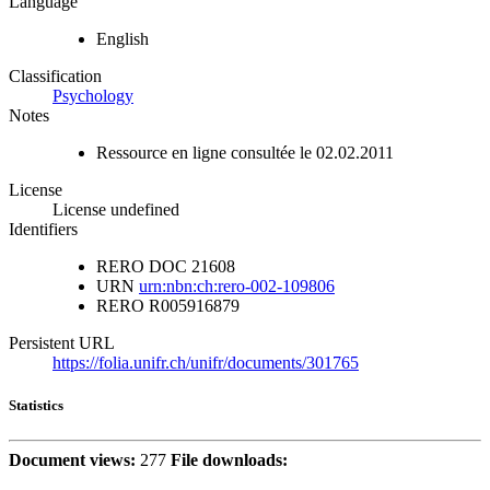
Language
English
Classification
Psychology
Notes
Ressource en ligne consultée le 02.02.2011
License
License undefined
Identifiers
RERO DOC
21608
URN
urn:nbn:ch:rero-002-109806
RERO
R005916879
Persistent URL
https://folia.unifr.ch/unifr/documents/301765
Statistics
Document views:
277
File downloads: