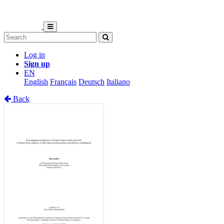
Log in
Sign up
EN
English
Français
Deutsch
Italiano
Back