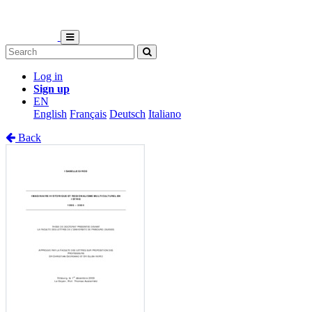
Log in
Sign up
EN
English
Français
Deutsch
Italiano
Back