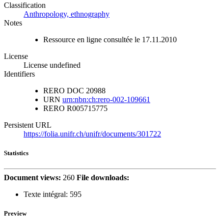
Classification
Anthropology, ethnography
Notes
Ressource en ligne consultée le 17.11.2010
License
License undefined
Identifiers
RERO DOC
20988
URN
urn:nbn:ch:rero-002-109661
RERO
R005715775
Persistent URL
https://folia.unifr.ch/unifr/documents/301722
Statistics
Document views:
260
File downloads:
Texte intégral:
595
Preview