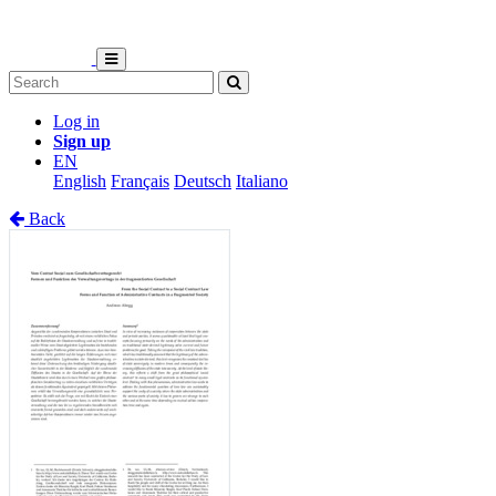
Log in
Sign up
EN
English
Français
Deutsch
Italiano
Back