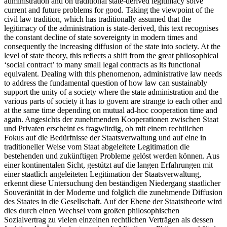
administration and on traditional state‐derived legitimacy solve
current and future problems for good. Taking the viewpoint of the
civil law tradition, which has traditionally assumed that the
legitimacy of the administration is state‐derived, this text recognises
the constant decline of state sovereignty in modern times and
consequently the increasing diffusion of the state into society. At the
level of state theory, this reflects a shift from the great philosophical
‘social contract’ to many small legal contracts as its functional
equivalent. Dealing with this phenomenon, administrative law needs
to address the fundamental question of how law can sustainably
support the unity of a society where the state administration and the
various parts of society it has to govern are strange to each other and
at the same time depending on mutual ad‐hoc cooperation time and
again.
Angesichts der zunehmenden Kooperationen zwischen Staat
und Privaten erscheint es fragwürdig, ob mit einem rechtlichen
Fokus auf die Bedürfnisse der Staatsverwaltung und auf eine in
traditioneller Weise vom Staat abgeleitete Legitimation die
bestehenden und zukünftigen Probleme gelöst werden können. Aus
einer kontinentalen Sicht, gestützt auf die langen Erfahrungen mit
einer staatlich angeleiteten Legitimation der Staatsverwaltung,
erkennt diese Untersuchung den beständigen Niedergang staatlicher
Souveränität in der Moderne und folglich die zunehmende Diffusion
des Staates in die Gesellschaft. Auf der Ebene der Staatstheorie wird
dies durch einen Wechsel vom großen philosophischen
Sozialvertrag zu vielen einzelnen rechtlichen Verträgen als dessen