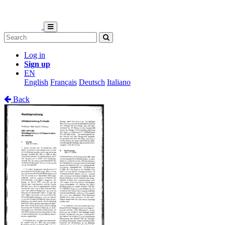
Log in
Sign up
EN
English
Français
Deutsch
Italiano
Back