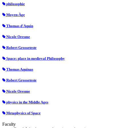
philosophie
Moyen-Àge
Thomas d'Aquin
Nicole Oresme
Robert Grosseteste
Space: place in medieval Philosophy
Thomas Aquinas
Robert Grosseteste
Nicole Oresme
physics in the Middle Ages
Metaphysics of Space
Faculty