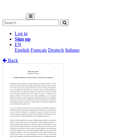
Log in
Sign up
EN
English
Français
Deutsch
Italiano
Back