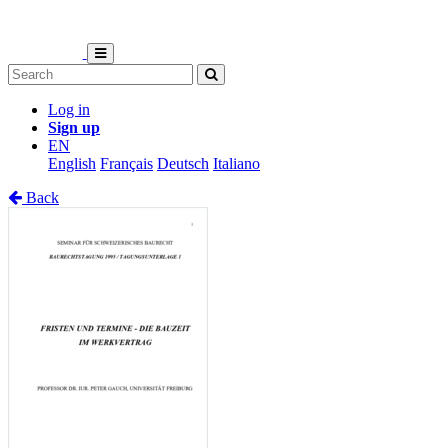
Log in
Sign up
EN
English
Français
Deutsch
Italiano
Back