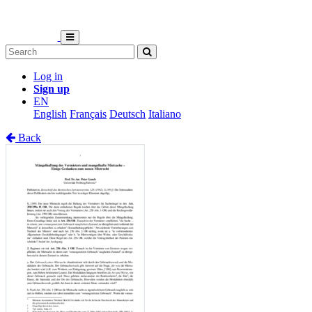
Log in
Sign up
EN
English
Français
Deutsch
Italiano
Back