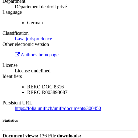
Department
Département de droit privé
Language
German
Classification
Law, jurisprudence
Other electronic version
Author's homepage
License
License undefined
Identifiers
RERO DOC
8316
RERO
R003893687
Persistent URL
https://folia.unifr.ch/unifr/documents/300450
Statistics
Document views:
136
File downloads: