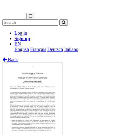
Log in
Sign up
EN
English
Français
Deutsch
Italiano
Back