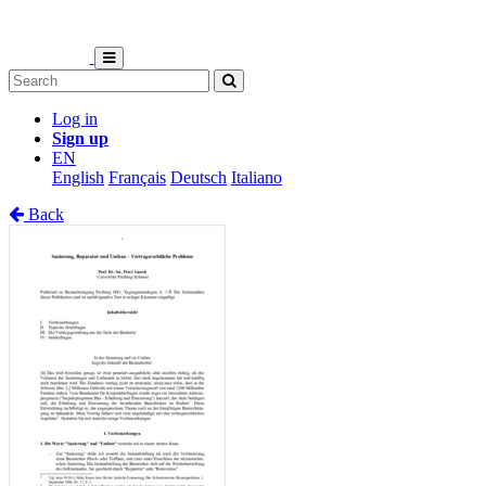
Log in
Sign up
EN
English
Français
Deutsch
Italiano
Back