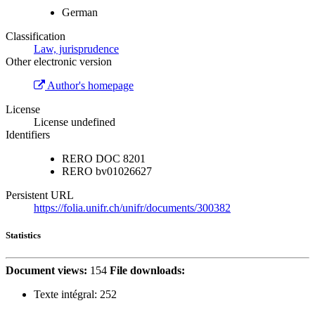
German
Classification
Law, jurisprudence
Other electronic version
Author's homepage
License
License undefined
Identifiers
RERO DOC
8201
RERO
bv01026627
Persistent URL
https://folia.unifr.ch/unifr/documents/300382
Statistics
Document views:
154
File downloads:
Texte intégral:
252