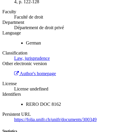
4, p. 122-128
Faculty
Faculté de droit
Department
Département de droit privé
Language
German
Classification
Law, jurisprudence
Other electronic version
Author's homepage
License
License undefined
Identifiers
RERO DOC
8162
Persistent URL
https://folia.unifr.ch/unifr/documents/300349
Statistics