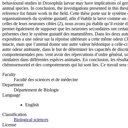
behavioural studies in Drosophila larvae may have implications of gene
animal species. In conclusion, the investigations presented in this 
reference for future work in the field.
Cette thèse porte sur le système 
organisationnels du système gustatif, afin d’établir la larve comme un 
celles de leurs neurones cibles (2), nous avons pu établir qu’il existe 
permet également de supposer que les neurones secondaires ont certaine
présentes chez le système gustatif des mammifères. Dans les deux autr
exposition a une odeur sur la réponse ultérieure a cette même odeur (3)
intacte, mais que l’animal donne une autre valeur hédonique a celle-c
autre odeur ambiante, dans le but de déterminer les capacités de discr
comportementales peu- vent avoir des répercutions d’ordre général, so
similaires dans différentes espèces animales. En conclusion, les résul
chémosensoriel et des comportements qui lui sont lies. Ce travail sera
Faculty
Faculté des sciences et de médecine
Department
Département de Biologie
Language
English
Classification
Biological sciences
License