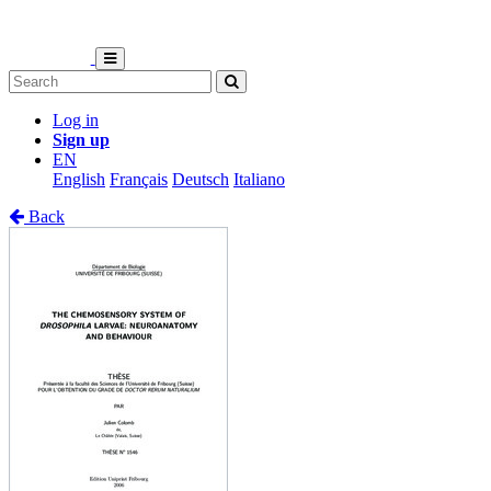
Log in
Sign up
EN
English
Français
Deutsch
Italiano
Back