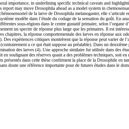
ral importance, in underlining specific technical caveats and highlight
thesis report may move Drosophila ahead as a model system in chemosens
chémosensoriel de la larve de Drosophila melanogaster, elle s’articule en 
système modèle dans l’étude du codage de la sensation du goût. En analys
différentes sous-régions dans le centre gustatif primaire, selon l’organe d
ment un spectre de réponse plus large que les primaires. Il est intéres
es chapitres, la réponse comportementale des larves en réponse aux odeu
. Des expériences critiques montrèrent que la réponse peut varier de l’att
i (contrairement a ce qui était suppose au préalable). Dans un deuxièm
imination des larves (4). Une approche similaire fut utilisée dans des é
it en soulignant des réserves quant a des problèmes techniques, soit en
tats présentés dans cette thèse confirment la place de la Drosophile en 
 sans doute une référence importante pour de futures études dans le dom