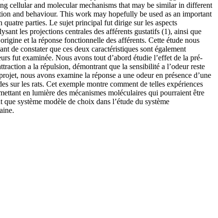
ing cellular and molecular mechanisms that may be similar in different
ation and behaviour. This work may hopefully be used as an important
quatre parties. Le sujet principal fut dirige sur les aspects
ant les projections centrales des afférents gustatifs (1), ainsi que
’origine et la réponse fonctionnelle des afférents. Cette étude nous
sant de constater que ces deux caractéristiques sont également
rs fut examinée. Nous avons tout d’abord étudie l’effet de la pré-
raction a la répulsion, démontrant que la sensibilité a l’odeur reste
e projet, nous avons examine la réponse a une odeur en présence d’une
tudes sur les rats. Cet exemple montre comment de telles expériences
 mettant en lumière des mécanismes moléculaires qui pourraient être
tant que système modèle de choix dans l’étude du système
aine.