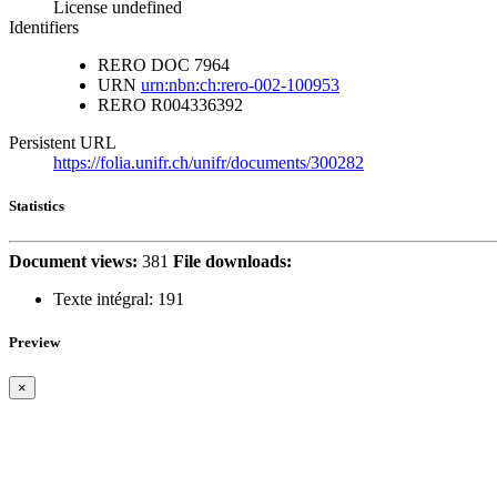
License undefined
Identifiers
RERO DOC
7964
URN
urn:nbn:ch:rero-002-100953
RERO
R004336392
Persistent URL
https://folia.unifr.ch/unifr/documents/300282
Statistics
Document views:
381
File downloads:
Texte intégral:
191
Preview
×