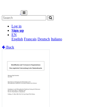
Log in
Sign up
EN
English
Français
Deutsch
Italiano
Back