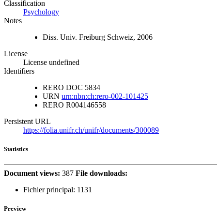
Classification
Psychology
Notes
Diss. Univ. Freiburg Schweiz, 2006
License
License undefined
Identifiers
RERO DOC
5834
URN
urn:nbn:ch:rero-002-101425
RERO
R004146558
Persistent URL
https://folia.unifr.ch/unifr/documents/300089
Statistics
Document views:
387
File downloads:
Fichier principal:
1131
Preview