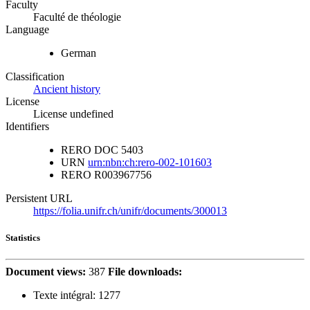
Faculty
Faculté de théologie
Language
German
Classification
Ancient history
License
License undefined
Identifiers
RERO DOC
5403
URN
urn:nbn:ch:rero-002-101603
RERO
R003967756
Persistent URL
https://folia.unifr.ch/unifr/documents/300013
Statistics
Document views:
387
File downloads:
Texte intégral:
1277