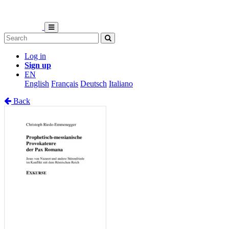
Log in
Sign up
EN
English
Français
Deutsch
Italiano
Back