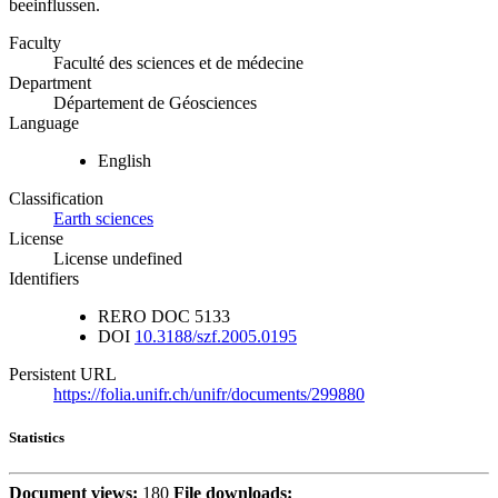
beeinflussen.
Faculty
Faculté des sciences et de médecine
Department
Département de Géosciences
Language
English
Classification
Earth sciences
License
License undefined
Identifiers
RERO DOC
5133
DOI
10.3188/szf.2005.0195
Persistent URL
https://folia.unifr.ch/unifr/documents/299880
Statistics
Document views:
180
File downloads: