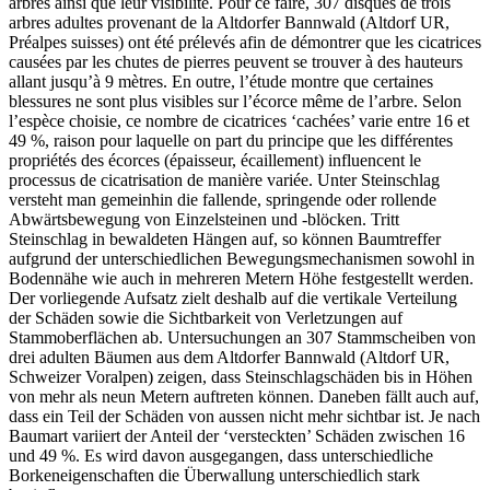
arbres ainsi que leur visibilité. Pour ce faire, 307 disques de trois
arbres adultes provenant de la Altdorfer Bannwald (Altdorf UR,
Préalpes suisses) ont été prélevés afin de démontrer que les cicatrices
causées par les chutes de pierres peuvent se trouver à des hauteurs
allant jusqu’à 9 mètres. En outre, l’étude montre que certaines
blessures ne sont plus visibles sur l’écorce même de l’arbre. Selon
l’espèce choisie, ce nombre de cicatrices ‘cachées’ varie entre 16 et
49 %, raison pour laquelle on part du principe que les différentes
propriétés des écorces (épaisseur, écaillement) influencent le
processus de cicatrisation de manière variée.
Unter Steinschlag
versteht man gemeinhin die fallende, springende oder rollende
Abwärtsbewegung von Einzelsteinen und -blöcken. Tritt
Steinschlag in bewaldeten Hängen auf, so können Baumtreffer
aufgrund der unterschiedlichen Bewegungsmechanismen sowohl in
Bodennähe wie auch in mehreren Metern Höhe festgestellt werden.
Der vorliegende Aufsatz zielt deshalb auf die vertikale Verteilung
der Schäden sowie die Sichtbarkeit von Verletzungen auf
Stammoberflächen ab. Untersuchungen an 307 Stammscheiben von
drei adulten Bäumen aus dem Altdorfer Bannwald (Altdorf UR,
Schweizer Voralpen) zeigen, dass Steinschlagschäden bis in Höhen
von mehr als neun Metern auftreten können. Daneben fällt auch auf,
dass ein Teil der Schäden von aussen nicht mehr sichtbar ist. Je nach
Baumart variiert der Anteil der ‘versteckten’ Schäden zwischen 16
und 49 %. Es wird davon ausgegangen, dass unterschiedliche
Borkeneigenschaften die Überwallung unterschiedlich stark