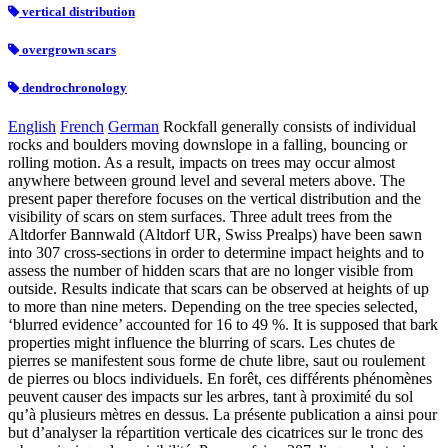
vertical distribution
overgrown scars
dendrochronology
English
French
German
Rockfall generally consists of individual
rocks and boulders moving downslope in a falling, bouncing or
rolling motion. As a result, impacts on trees may occur almost
anywhere between ground level and several meters above. The
present paper therefore focuses on the vertical distribution and the
visibility of scars on stem surfaces. Three adult trees from the
Altdorfer Bannwald (Altdorf UR, Swiss Prealps) have been sawn
into 307 cross-sections in order to determine impact heights and to
assess the number of hidden scars that are no longer visible from
outside. Results indicate that scars can be observed at heights of up
to more than nine meters. Depending on the tree species selected,
‘blurred evidence’ accounted for 16 to 49 %. It is supposed that bark
properties might influence the blurring of scars.
Les chutes de
pierres se manifestent sous forme de chute libre, saut ou roulement
de pierres ou blocs individuels. En forêt, ces différents phénomènes
peuvent causer des impacts sur les arbres, tant à proximité du sol
qu’à plusieurs mètres en dessus. La présente publication a ainsi pour
but d’analyser la répartition verticale des cicatrices sur le tronc des