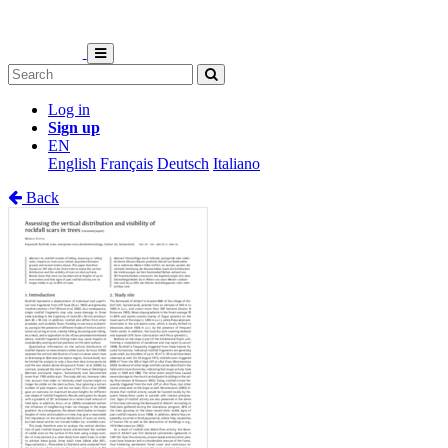
Log in
Sign up
EN
English
Français
Deutsch
Italiano
Back