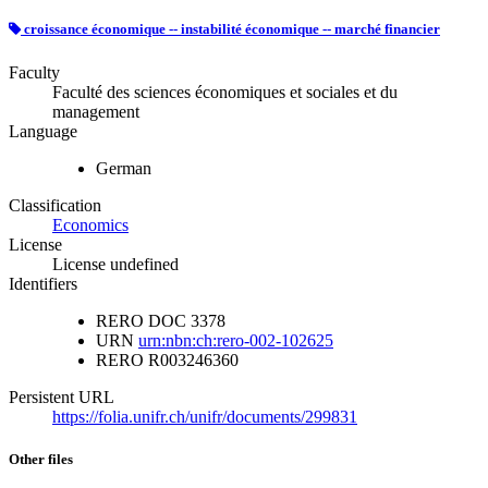
croissance économique -- instabilité économique -- marché financier
Faculty
Faculté des sciences économiques et sociales et du
management
Language
German
Classification
Economics
License
License undefined
Identifiers
RERO DOC
3378
URN
urn:nbn:ch:rero-002-102625
RERO
R003246360
Persistent URL
https://folia.unifr.ch/unifr/documents/299831
Other files