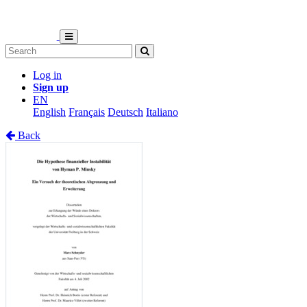
Log in
Sign up
EN
English
Français
Deutsch
Italiano
Back