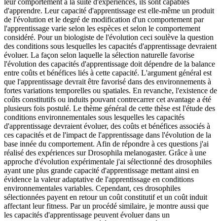
leur comportement à la suite d'expériences, ils sont capables
d'apprendre. Leur capacité d'apprentissage est elle-même un produit
de l'évolution et le degré de modification d'un comportement par
l'apprentissage varie selon les espèces et selon le comportement
considéré. Pour un biologiste de l'évolution ceci soulève la question
des conditions sous lesquelles les capacités d'apprentissage devraient
évoluer. La façon selon laquelle la sélection naturelle favorise
l'évolution des capacités d'apprentissage doit dépendre de la balance
entre coûts et bénéfices liés à cette capacité. L'argument général est
que l'apprentissage devrait être favorisé dans des environnements à
fortes variations temporelles ou spatiales. En revanche, l'existence de
coûts constitutifs ou induits pouvant contrecarrer cet avantage a été
plusieurs fois postulé. Le thème général de cette thèse est l'étude des
conditions environnementales sous lesquelles les capacités
d'apprentissage devraient évoluer, des coûts et bénéfices associés à
ces capacités et de l'impact de l'apprentissage dans l'évolution de la
base innée du comportement. Afin de répondre à ces questions j'ai
réalisé des expériences sur Drosophila melanogaster. Grâce à une
approche d'évolution expérimentale j'ai sélectionné des drosophiles
ayant une plus grande capacité d'apprentissage mettant ainsi en
évidence la valeur adaptative de l'apprentissage en conditions
environnementales variables. Cependant, ces drosophiles
sélectionnées payent en retour un coût constitutif et un coût induit
affectant leur fitness. Par un procédé similaire, je montre aussi que
les capacités d'apprentissage peuvent évoluer dans un