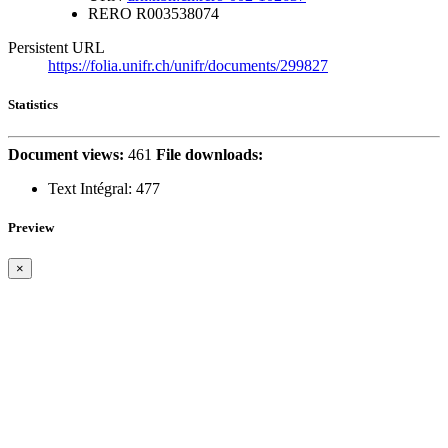
RERO
R003538074
Persistent URL
https://folia.unifr.ch/unifr/documents/299827
Statistics
Document views:
461
File downloads:
Text Intégral:
477
Preview
×