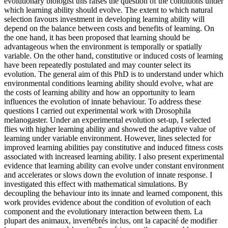
evolutionary biologist this raises the question of the conditions under
which learning ability should evolve. The extent to which natural
selection favours investment in developing learning ability will
depend on the balance between costs and benefits of learning. On
the one hand, it has been proposed that learning should be
advantageous when the environment is temporally or spatially
variable. On the other hand, constitutive or induced costs of learning
have been repeatedly postulated and may counter select its
evolution. The general aim of this PhD is to understand under which
environmental conditions learning ability should evolve, what are
the costs of learning ability and how an opportunity to learn
influences the evolution of innate behaviour. To address these
questions I carried out experimental work with Drosophila
melanogaster. Under an experimental evolution set-up, I selected
flies with higher learning ability and showed the adaptive value of
learning under variable environment. However, lines selected for
improved learning abilities pay constitutive and induced fitness costs
associated with increased learning ability. I also present experimental
evidence that learning ability can evolve under constant environment
and accelerates or slows down the evolution of innate response. I
investigated this effect with mathematical simulations. By
decoupling the behaviour into its innate and learned component, this
work provides evidence about the condition of evolution of each
component and the evolutionary interaction between them.
La
plupart des animaux, invertébrés inclus, ont la capacité de modifier