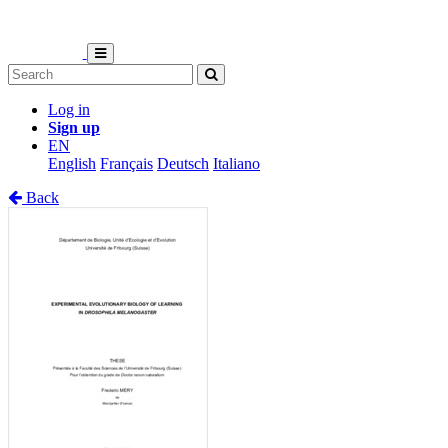
Log in
Sign up
EN
English
Français
Deutsch
Italiano
Back