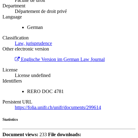
Faculté de droit
Department
Département de droit privé
Language
German
Classification
Law, jurisprudence
Other electronic version
Englische Version im German Law Journal
License
License undefined
Identifiers
RERO DOC
4781
Persistent URL
https://folia.unifr.ch/unifr/documents/299614
Statistics
Document views:
233
File downloads: