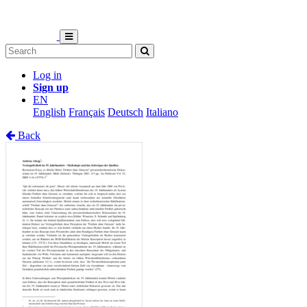
Log in
Sign up
EN
English
Français
Deutsch
Italiano
Back