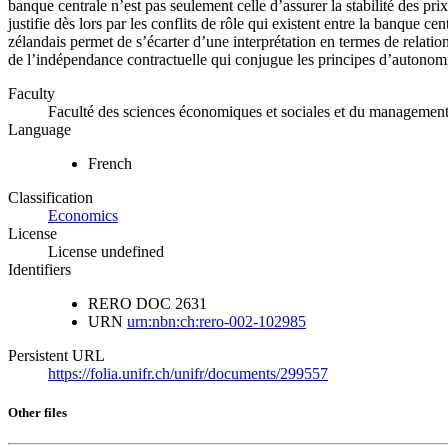
banque centrale n’est pas seulement celle d’assurer la stabilité des pr
justifie dès lors par les conflits de rôle qui existent entre la banque
zélandais permet de s’écarter d’une interprétation en termes de relatio
de l’indépendance contractuelle qui conjugue les principes d’autonomi
Faculty
Faculté des sciences économiques et sociales et du managemen
Language
French
Classification
Economics
License
License undefined
Identifiers
RERO DOC
2631
URN
urn:nbn:ch:rero-002-102985
Persistent URL
https://folia.unifr.ch/unifr/documents/299557
Other files