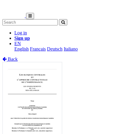
Log in
Sign up
EN
English
Français
Deutsch
Italiano
Back