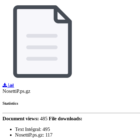
NosettiP.ps.gz
Statistics
Document views:
485
File downloads:
Text Intégral:
495
NosettiP.ps.gz: 117