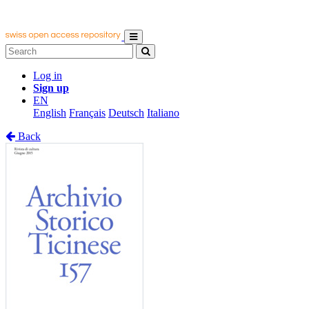
Log in
Sign up
EN
English
Français
Deutsch
Italiano
Back