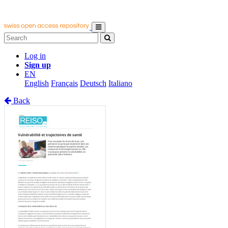
Log in
Sign up
EN
English
Français
Deutsch
Italiano
Back