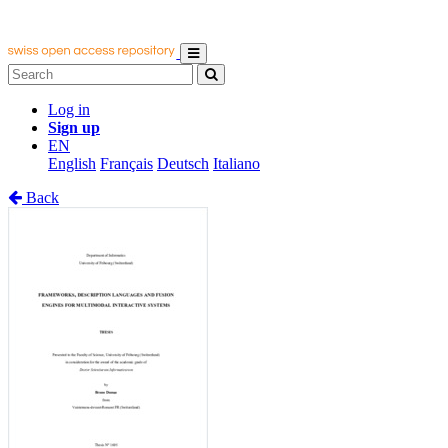
Log in
Sign up
EN
English
Français
Deutsch
Italiano
Back