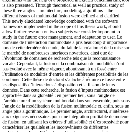
is also presented. Through theoretical as well as practical study of
these three angles – architecture, modeling, algorithms – the
different issues of multimodal fusion were defined and clarified.
This newly elucidated knowledge combined with the software
framework implemented in the scope of this thesis work, should
allow further research on two subjects we consider important to
study in the future: error management, and adaptation to user.
Le
domaine de l’interaction multimodale a pris beaucoup d’importance
lors de cette dernière décennie, du fait de la création et de la mise sur
le marché de nombreuses interfaces novatrices, ainsi que de
l’évolution de domaines de recherche tels que la reconnaissance
vocale. Cependant, la fusion et la combinaison de modalités n’ont
pas évolué avec la même vigueur, aboutissant à un fossé entre
l’utilisation de modalités d’entrée et les différentes possibilités de les
combiner. Cette thèse de doctorat s’attache à réduire ce fossé entre
les dispositifs d’interactions à disposition et la fusion de leurs
données. Dans cette recherche, la fusion d’inputs multimodaux est
approchée dans sa globalité : en premier lieu, sous l’angle de
l’architecture d’un système multimodal dans son ensemble, puis sous
l’angle de la modélisation de la fusion multimodale et, enfin, sous un
angle plus algorithmique. Le premier angle, architectural, s’intéresse
aux exigences nécessaires pour une intégration profitable de moteurs
de fusion, en utilisant les critères d’utilisabilité et d’expressivité pour
caractériser les qualités et les inconvénients de différentes