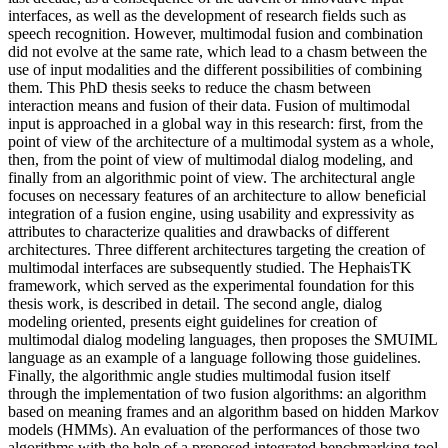
interfaces, as well as the development of research fields such as
speech recognition. However, multimodal fusion and combination
did not evolve at the same rate, which lead to a chasm between the
use of input modalities and the different possibilities of combining
them. This PhD thesis seeks to reduce the chasm between
interaction means and fusion of their data. Fusion of multimodal
input is approached in a global way in this research: first, from the
point of view of the architecture of a multimodal system as a whole,
then, from the point of view of multimodal dialog modeling, and
finally from an algorithmic point of view. The architectural angle
focuses on necessary features of an architecture to allow beneficial
integration of a fusion engine, using usability and expressivity as
attributes to characterize qualities and drawbacks of different
architectures. Three different architectures targeting the creation of
multimodal interfaces are subsequently studied. The HephaisTK
framework, which served as the experimental foundation for this
thesis work, is described in detail. The second angle, dialog
modeling oriented, presents eight guidelines for creation of
multimodal dialog modeling languages, then proposes the SMUIML
language as an example of a language following those guidelines.
Finally, the algorithmic angle studies multimodal fusion itself
through the implementation of two fusion algorithms: an algorithm
based on meaning frames and an algorithm based on hidden Markov
models (HMMs). An evaluation of the performances of those two
algorithms with the help of a proposed integrated benchmarking tool