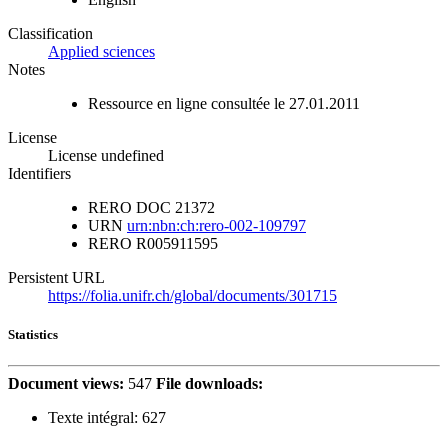
Classification
Applied sciences
Notes
Ressource en ligne consultée le 27.01.2011
License
License undefined
Identifiers
RERO DOC
21372
URN
urn:nbn:ch:rero-002-109797
RERO
R005911595
Persistent URL
https://folia.unifr.ch/global/documents/301715
Statistics
Document views:
547
File downloads:
Texte intégral:
627